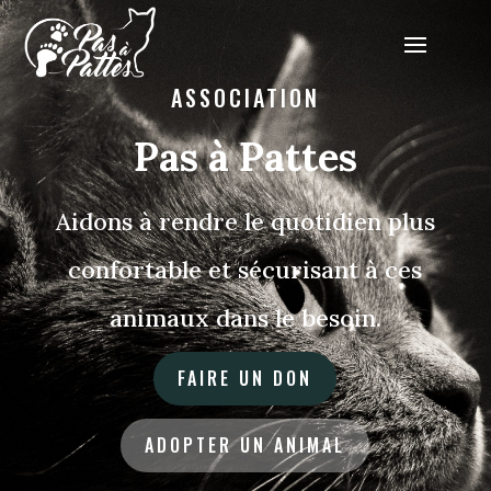
ASSOCIATION
Pas à Pattes
Aidons à rendre le quotidien plus
confortable et sécurisant à ces
animaux dans le besoin.
FAIRE UN DON
ADOPTER UN ANIMAL